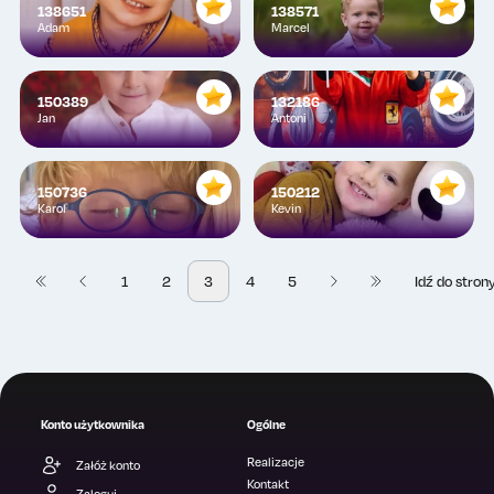
138651
138571
Adam
Marcel
150389
132186
Jan
Antoni
150736
150212
Karol
Kevin
1
2
3
4
5
Idź do stron
1
Poprzednia
Następna
54
Konto użytkownika
Ogólne
Realizacje
Załóż konto
Kontakt
Zaloguj