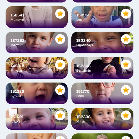
152541
150953
Maksym
Leo
137252
152340
Jozef
Ogbonnaya
145318
152308
Mikołaj
Benajmin
151336
151770
Sylwia
Leon
151691
152336
Antoni
Milan