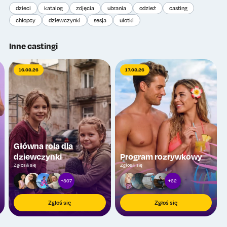
dzieci
katalog
zdjęcia
ubrania
odzież
casting
chłopcy
dziewczynki
sesja
ulotki
Inne castingi
16.08.26
17.08.26
Główna rola dla
dziewczynki
Program rozrywkowy
Zgłosili się
Zgłosili się
+307
+62
Zgłoś się
Zgłoś się