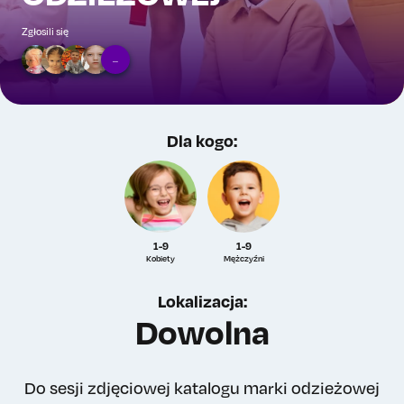
Zgłosili się
...
Dla kogo:
1-9
1-9
Kobiety
Mężczyźni
Lokalizacja:
Dowolna
Do sesji zdjęciowej katalogu marki odzieżowej