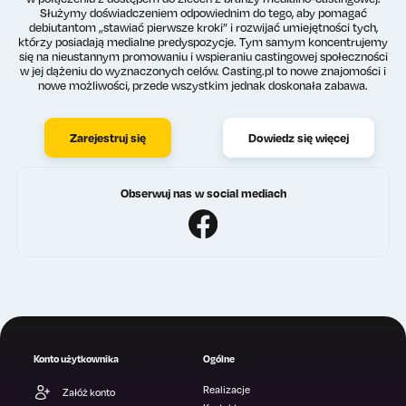
Służymy doświadczeniem odpowiednim do tego, aby pomagać
debiutantom „stawiać pierwsze kroki” i rozwijać umiejętności tych,
którzy posiadają medialne predyspozycje. Tym samym koncentrujemy
się na nieustannym promowaniu i wspieraniu castingowej społeczności
w jej dążeniu do wyznaczonych celów. Casting.pl to nowe znajomości i
nowe możliwości, przede wszystkim jednak doskonała zabawa.
Zarejestruj się
Dowiedz się więcej
Obserwuj nas w social mediach
Konto użytkownika
Ogólne
Realizacje
Załóż konto