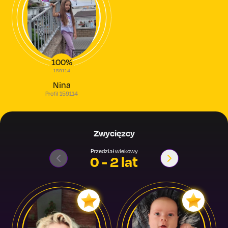
100%
159114
Nina
Profil 159114
Zwycięzcy
Przedział wiekowy
0 - 2 lat
3 - 4 lat