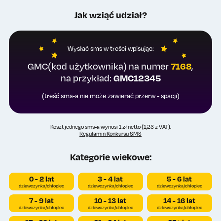
Jak wziąć udział?
Wysłać sms w treści wpisując:
7168
GMC(kod użytkownika) na numer
,
GMC12345
na przykład:
(treść sms-a nie może zawierać przerw - spacji)
Koszt jednego sms-a wynosi 1 zł netto (1,23 z VAT).
Regulamin Konkursu SMS
Kategorie wiekowe:
0 - 2 lat
3 - 4 lat
5 - 6 lat
dziewczynka/chłopiec
dziewczynka/chłopiec
dziewczynka/chłopiec
7 - 9 lat
10 - 13 lat
14 - 16 lat
dziewczynka/chłopiec
dziewczynka/chłopiec
dziewczynka/chłopiec