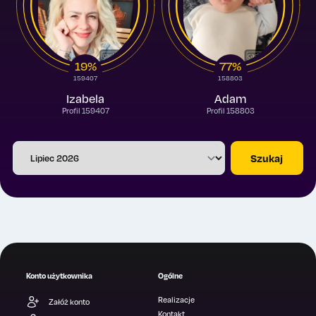
19%
77%
159407
158803
Izabela
Adam
Profil 159407
Profil 158803
Szukaj
Konto użytkownika
Ogólne
Realizacje
Załóż konto
Kontakt