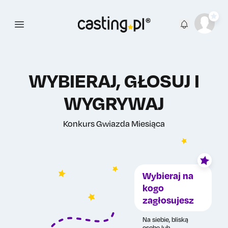
Open main menu
WYBIERAJ, GŁOSUJ I
WYGRYWAJ
Konkurs Gwiazda Miesiąca
Wybieraj na
kogo
zagłosujesz
Na siebie, bliską
osobę lub