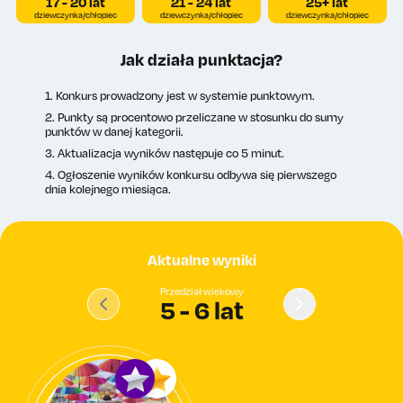
17 - 20 lat
21 - 24 lat
25+ lat
dziewczynka/chłopiec
dziewczynka/chłopiec
dziewczynka/chłopiec
Jak działa punktacja?
1. Konkurs prowadzony jest w systemie punktowym.
2. Punkty są procentowo przeliczane w stosunku do sumy
punktów w danej kategorii.
3. Aktualizacja wyników następuje co 5 minut.
4. Ogłoszenie wyników konkursu odbywa się pierwszego
dnia kolejnego miesiąca.
Aktualne wyniki
Przedział wiekowy
5 - 6 lat
7 - 9 lat