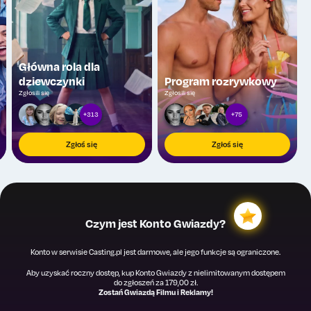
Główna rola dla
dziewczynki
Program rozrywkowy
Zgłosili się
Zgłosili się
+313
+75
Zgłoś się
Zgłoś się
Czym jest Konto Gwiazdy?
Konto w serwisie Casting.pl jest darmowe, ale jego funkcje są ograniczone.
Aby uzyskać roczny dostęp, kup Konto Gwiazdy z nielimitowanym dostępem
do zgłoszeń za 179,00 zł.
Zostań Gwiazdą Filmu i Reklamy!