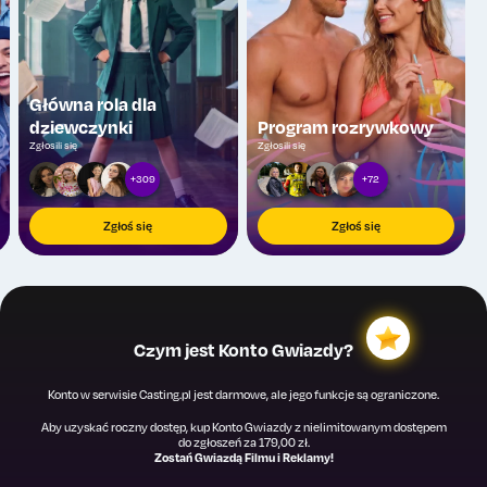
Główna rola dla
dziewczynki
Program rozrywkowy
Zgłosili się
Zgłosili się
+309
+72
Zgłoś się
Zgłoś się
Czym jest Konto Gwiazdy?
Konto w serwisie Casting.pl jest darmowe, ale jego funkcje są ograniczone.
Aby uzyskać roczny dostęp, kup Konto Gwiazdy z nielimitowanym dostępem
do zgłoszeń za 179,00 zł.
Zostań Gwiazdą Filmu i Reklamy!