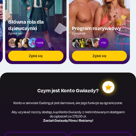
Główna rola dla
dziewczynki
Program rozrywkowy
Zgłosili się
Zgłosili się
+308
+72
Zgłoś się
Zgłoś się
Czym jest Konto Gwiazdy?
Konto w serwisie Casting.pl jest darmowe, ale jego funkcje są ograniczone.
Aby uzyskać roczny dostęp, kup Konto Gwiazdy z nielimitowanym dostępem
do zgłoszeń za 179,00 zł.
Zostań Gwiazdą Filmu i Reklamy!