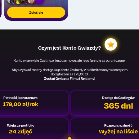
Zgłoś się
Czym jest Konto Gwiazdy?
Konto w serwisie Casting.pl jest darmowe, ale jego funkcje są ograniczone.
Aby uzyskać roczny dostęp, kup Konto Gwiazdy z nielimitowanym dostępem
do zgłoszeń za 179,00 zł.
Zostań Gwiazdą Filmu i Reklamy!
Płatność jednorazowa
Dostęp do Castingów
365 dni
179,00 zł/rok
Większe portfolio
Rozpoznawalność
24 zdjęć
Wyżej na liście