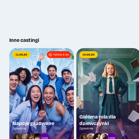
Inne castingi
11.08.26
hotline 2 dni
16.08.26
Główna rola dla
Napoje gazowane
dziewczynki
Zgłosili się
Zgłosili się
+102
+309