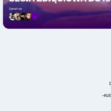
Zgłosili się
...
-Ko