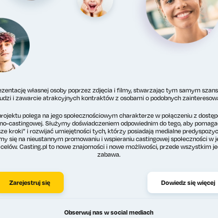
zentację własnej osoby poprzez zdjęcia i filmy, stwarzając tym samym szan
ludzi i zawarcie atrakcyjnych kontraktów z osobami o podobnych zainteresowa
rojektu polega na jego społecznościowym charakterze w połączeniu z dostęp
lno-castingowej. Służymy doświadczeniem odpowiednim do tego, aby pomaga
ze kroki” i rozwijać umiejętności tych, którzy posiadają medialne predyspo
my się na nieustannym promowaniu i wspieraniu castingowej społeczności w je
elów. Casting.pl to nowe znajomości i nowe możliwości, przede wszystkim j
zabawa.
Zarejestruj się
Dowiedz się więcej
Obserwuj nas w social mediach