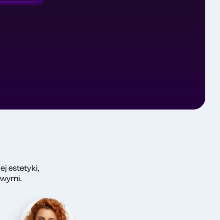
j estetyki,
owymi.