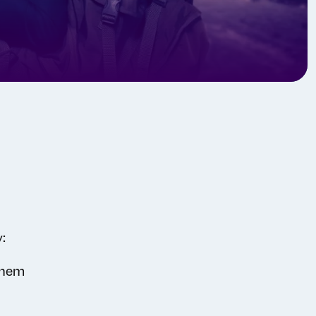
:
chem