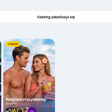
Casting zakończył się
17.08.26
Program rozrywkowy
Zgłosili się
+72