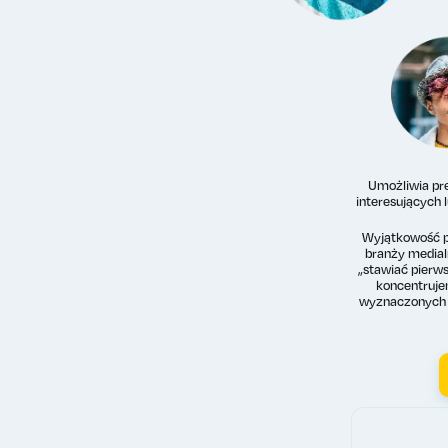
Umożliwia pre
interesujących 
Wyjątkowość p
branży media
„stawiać pierws
koncentruje
wyznaczonych c