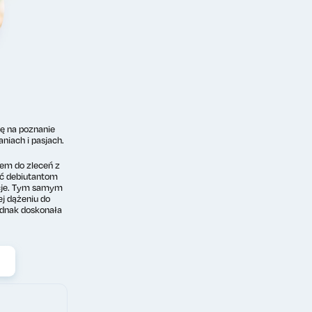
sę na poznanie
niach i pasjach.
em do zleceń z
ć debiutantom
zycje. Tym samym
j dążeniu do
ednak doskonała