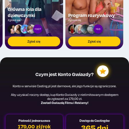
Główna rola dla
dziewczynki
Program rozrywkowy
Zgłosili się
Zgłosili się
+307
+63
Zgłoś się
Zgłoś się
Czym jest Konto Gwiazdy?
Konto w serwisie Casting.pl jest darmowe, ale jego funkcje są ograniczone.
Aby uzyskać roczny dostęp, kup Konto Gwiazdy z nielimitowanym dostępem
do zgłoszeń za 179,00 zł.
Zostań Gwiazdą Filmu i Reklamy!
Płatność jednorazowa
Dostęp do Castingów
365 dni
179,00 zł/rok