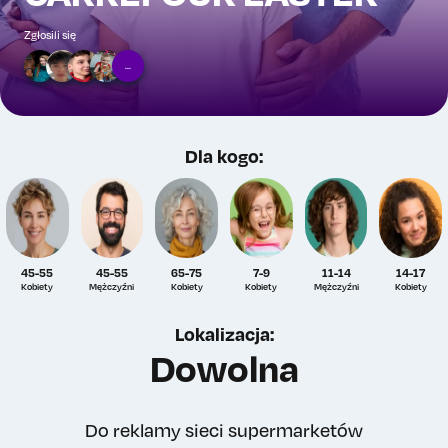
Zgłosili się
...
Dla kogo:
45-55
45-55
65-75
7-9
11-14
14-17
Kobiety
Mężczyźni
Kobiety
Kobiety
Mężczyźni
Kobiety
Lokalizacja:
Dowolna
Do reklamy sieci supermarketów