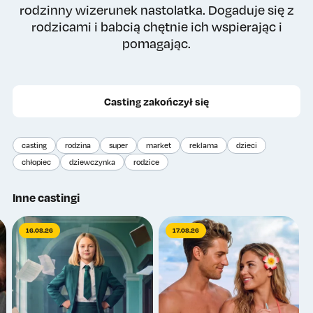
rodzinny wizerunek nastolatka. Dogaduje się z
rodzicami i babcią chętnie ich wspierając i
pomagając.
Casting zakończył się
casting
rodzina
super
market
reklama
dzieci
chłopiec
dziewczynka
rodzice
Inne castingi
16.08.26
17.08.26