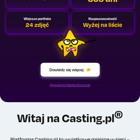
Większe portfolio
Rozpoznawalność
24 zdjęć
Wyżej na liście
Dowiedz się więcej
Regulamin Konta Gwiazda
®
Witaj na Casting.pl
Platforma Casting.pl to wyjątkowe miejsce w sieci –