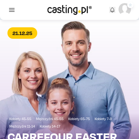
Open main menu
21.12.25
Kobiety 45-55
Mężczyźni 45-55
Kobiety 65-75
Kobiety 7-9
Mężczyźni 11-14
Kobiety 14-17
CARREFOUR EASTER