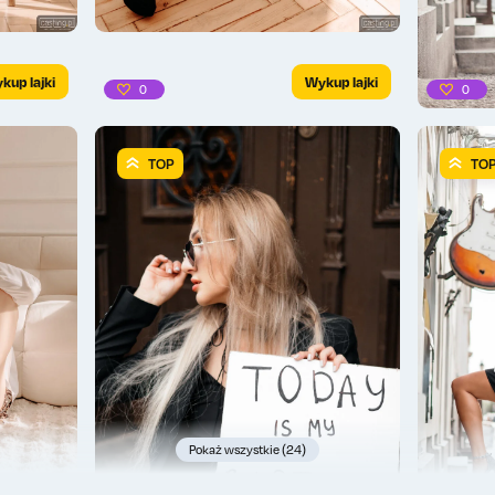
kup lajki
Wykup lajki
0
0
TOP
TO
Pokaż wszystkie (24)