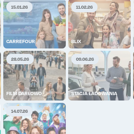
15.01.26
11.02.26
TOP
TO
CARREFOUR
BLIX
28.05.26
09.06.26
FILM DARŁOWO
STACJA ŁADOWANIA
14.07.26