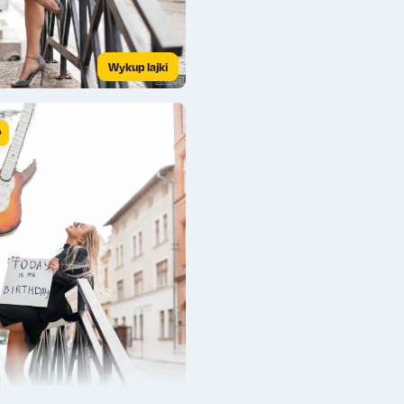
Wykup lajki
P