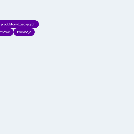
Wykup lajki
 produktów dziecięcych
irmowe
Promocje
P