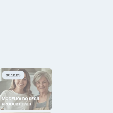
Wykup lajki
P
30.12.25
MODELKA DO SESJI
PRODUKTOWEJ
Wykup lajki