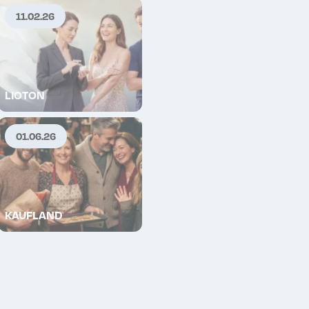
11.02.26
P
LIOTON
01.06.26
KAUFLAND