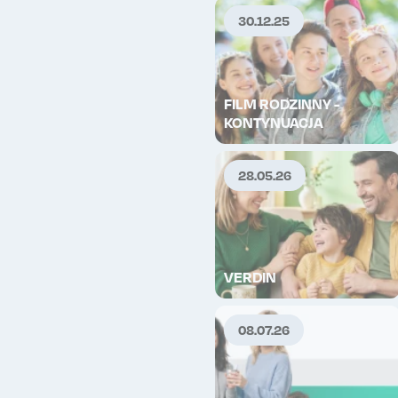
30.12.25
TOP
FILM RODZINNY -
KONTYNUACJA
28.05.26
VERDIN
08.07.26