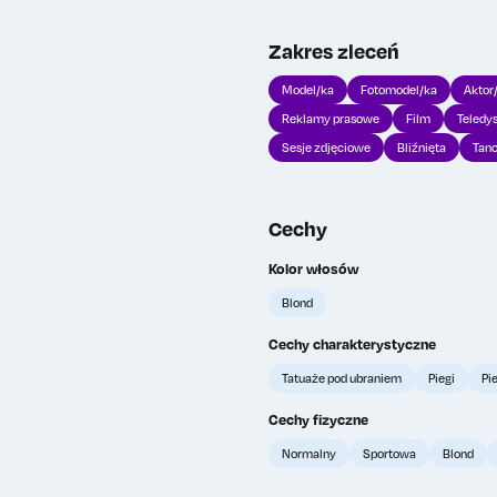
Zakres zleceń
Wy
0
Model/ka
Fotomodel/ka
Aktor
Reklamy prasowe
Film
Teledy
TOP
Sesje zdjęciowe
Bliźnięta
Tan
Cechy
Kolor włosów
Blond
Cechy charakterystyczne
Tatuaże pod ubraniem
Piegi
Pi
Cechy fizyczne
Normalny
Sportowa
Blond