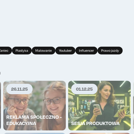
kup lajki
Wykup lajki
0
0
TOP
TO
Taniec
Plastyka
Malowanie
Youtuber
Influencer
Prawo jazdy
h
26.11.25
01.12.25
REKLAMA SPOŁECZNO -
EDUKACYJNA
SESJA PRODUKTOWA
kup lajki
Wykup lajki
0
0