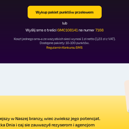
Wykup pakiet punktów przelewem
lub
Wyślij sms o treści
GMC108141
na numer
7168
Koszt jednego sms-a ze wszystkich sieci wynosi 1 zł netto (1,23 zł z VAT).
Dostępne pakiety: 10-100 punktów.
Regulamin Konkursu SMS
ejszy w Naszej branzy, wiec zwieksz jego potencjat.
a Dnia i caj sie zauwazyé rezyserom i agencjom