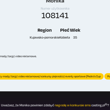
Monika
Numer użytkownika
108141
Region
Płeć
Wiek
Kujawsko-pomorskie
Kobieta
35
mody/ targi/ video reklamowe.
y mody/ targi/ video reklamowe/ konkursy piękności/ eventy sportowe (Pedro's Cup
Po
®
Uważasz, że Monika powinien zdobyć
nagrodę w konkursie sms
casting.pl
?