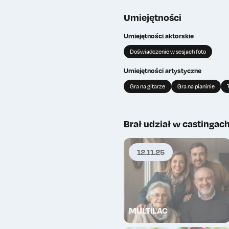
Umiejętności
Wy
0
Umiejętności aktorskie
Doświadczenie w sesjach foto
TOP
Umiejętności artystyczne
Gra na gitarze
Gra na pianinie
Brał udział w castingac
12.11.25
MULTILAC
Wy
0