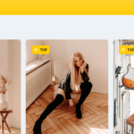
TOP
TO