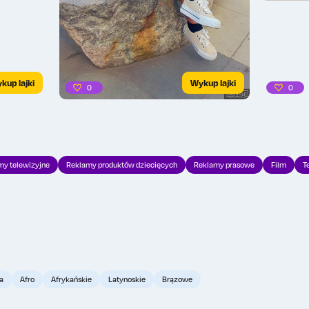
kup lajki
Wykup lajki
0
0
my telewizyjne
Reklamy produktów dziecięcych
Reklamy prasowe
Film
T
a
Afro
Afrykańskie
Latynoskie
Brązowe