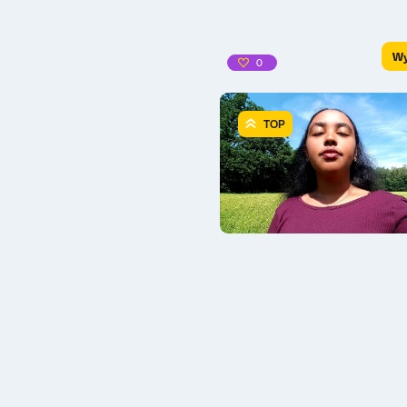
Wy
0
TOP