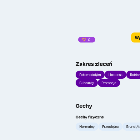
Wy
0
Zakres zleceń
Fotomodel/ka
Hostessa
Rekla
Bilboardy
Promocje
Cechy
Cechy fizyczne
Normalny
Przeciętna
Brunet/k