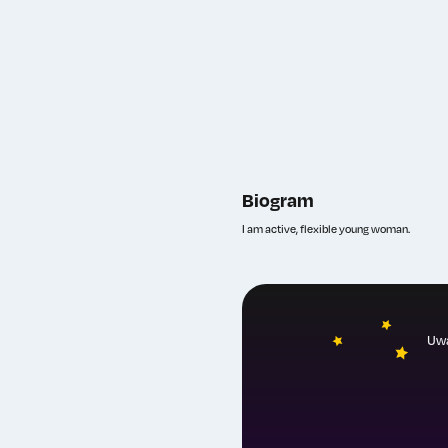
Biogram
I am active, flexible young woman.
Uwa