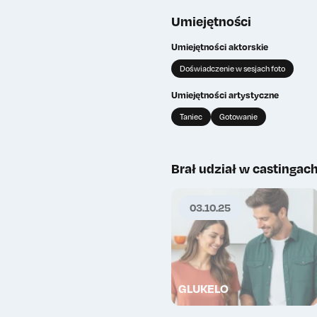
Umiejętności
Umiejętności aktorskie
Doświadczenie w sesjach foto
Umiejętności artystyczne
Taniec
Gotowanie
Brał udział w castingac
03.10.25
GLUKELO