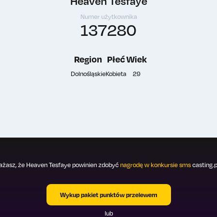
Heaven Tesfaye
Numer użytkownika
137280
Region
Płeć
Wiek
Dolnośląskie
Kobieta
29
żasz, że Heaven Tesfaye powinien zdobyć
nagrodę w konkursie sms
casting.p
Wykup pakiet punktów przelewem
lub