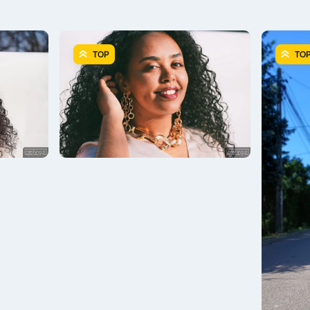
TOP
TO