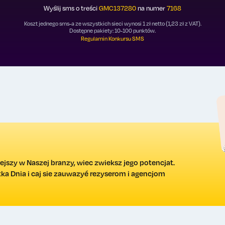
Wyślij sms o treści
GMC137280
na numer
7168
Koszt jednego sms-a ze wszystkich sieci wynosi 1 zł netto (1,23 zł z VAT).
Dostępne pakiety: 10-100 punktów.
Regulamin Konkursu SMS
ejszy w Naszej branzy, wiec zwieksz jego potencjat.
a Dnia i caj sie zauwazyé rezyserom i agencjom