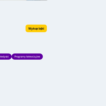
Wykup lajki
eledyski
Programy telewizyjne