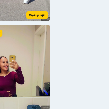
Wykup lajki
P