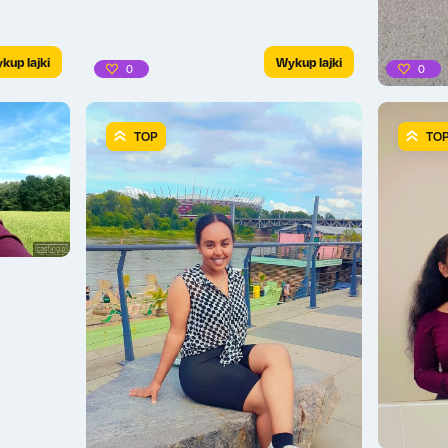
kup lajki
Wykup lajki
0
0
TOP
TO