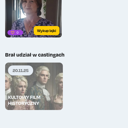
Wykup lajki
0
Brał udział w castingach
20.11.25
KULTOWY FILM
HISTORYCZNY