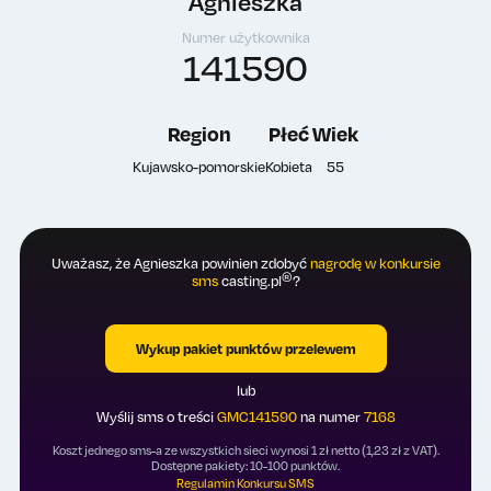
Agnieszka
Numer użytkownika
141590
Region
Płeć
Wiek
Kujawsko-pomorskie
Kobieta
55
Uważasz, że Agnieszka powinien zdobyć
nagrodę w konkursie
®
sms
casting.pl
?
Wykup pakiet punktów przelewem
lub
Wyślij sms o treści
GMC141590
na numer
7168
Koszt jednego sms-a ze wszystkich sieci wynosi 1 zł netto (1,23 zł z VAT).
Dostępne pakiety: 10-100 punktów.
Regulamin Konkursu SMS