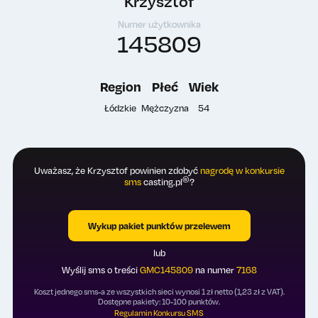
Krzysztof
Numer użytkownika
145809
Region
Płeć
Wiek
Łódzkie
Mężczyzna
54
Uważasz, że Krzysztof powinien zdobyć
nagrodę w konkursie
®
sms
casting.pl
?
Wykup pakiet punktów przelewem
lub
Wyślij sms o treści
GMC145809
na numer
7168
Koszt jednego sms-a ze wszystkich sieci wynosi 1 zł netto (1,23 zł z VAT).
Dostępne pakiety: 10-100 punktów.
Regulamin Konkursu SMS