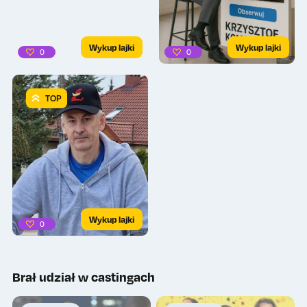
Wykup lajki
Wykup lajki
0
0
TOP
Wykup lajki
0
Brał udział w castingach