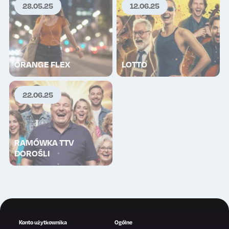
28.05.25
12.06.25
ORANGE FLEX
LOTTO
22.06.25
RAMÓWKA TTV
DOROŚLI
Konto użytkownika
Ogólne