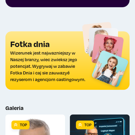
Fotka dnia
Wizerunek jest najwazniejszy w
Naszej branzy, wiec zwieksz jego
potencjat. Wygrywaj w zabawie
Fotka Dnia i caj sie zauwazyé
rezyserom i agencjom castingowym.
Galeria
TOP
TOP