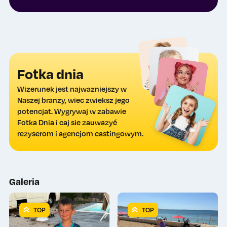
Fotka dnia
Wizerunek jest najwazniejszy w
Naszej branzy, wiec zwieksz jego
potencjat. Wygrywaj w zabawie
Fotka Dnia i caj sie zauwazyé
rezyserom i agencjom castingowym.
Galeria
TOP
TOP