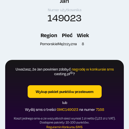
Jan
Numer użytkownika
149023
Region
Płeć
Wiek
Pomorskie
Mężczyzna
8
Uważasz, że Jan powinien zdobyć
nagrodę w konkursie sms
®
casting.pl
?
Wykup pakiet punktów przelewem
lub
Wyślij sms o treści
GMC149023
na numer
7168
Koszt jednego sms-a ze wszystkich sieci wynosi 1 zł netto (1,23 zł z VAT).
Dostępne pakiety: 10-100 punktów.
Regulamin Konkursu SMS