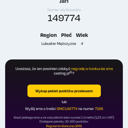
Jan
Numer użytkownika
149774
Region
Płeć
Wiek
Lubuskie
Mężczyzna
4
Uważasz, że Jan powinien zdobyć
nagrodę w konkursie sms
®
casting.pl
?
Wykup pakiet punktów przelewem
lub
Wyślij sms o treści
GMC149774
na numer
7168
Koszt jednego sms-a ze wszystkich sieci wynosi 1 zł netto (1,23 zł z VAT).
Dostępne pakiety: 10-100 punktów.
Regulamin Konkursu SMS