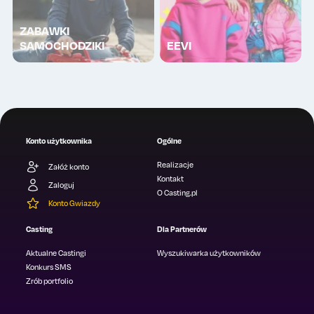
ZABAWKI
SAMOCHODZIKI
EEVI
Konto użytkownika
Ogólne
Realizacje
Załóż konto
Kontakt
Zaloguj
O Casting.pl
Konto Gwiazdy
Casting
Dla Partnerów
Aktualne Castingi
Wyszukiwarka użytkowników
Konkurs SMS
Zrób portfolio