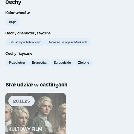
Cechy
Kolor włosów
Wykup lajki
0
Brąz
Cechy charakterystyczne
Tatuaże pod ubraniem
Tatuaże na nogach/rękach
Cechy fizyczne
Przeciętna
Brunet/ka
Europejskie
Zielone
Brał udział w castingach
20.11.25
KULTOWY FILM