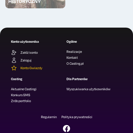
HISTORYCZNY
Konto użytkownika
Ogólne
Realizacje
Załóż konto
Kontakt
Zaloguj
O Casting.pl
Konto Gwiazdy
Casting
Dla Partnerów
Aktualne Castingi
Wyszukiwarka użytkowników
Konkurs SMS
Zrób portfolio
Regulamin
Polityka prywatności