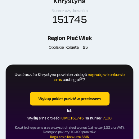
Khrystyna
Numer użytkownika
151745
Region
Płeć
Wiek
Opolskie
Kobieta
25
Uważasz, że Khrystyna powinien zdobyć
nagrodę w konkursie
®
sms
casting.pl
?
Wykup pakiet punktów przelewem
lub
Wyślij sms o treści
GMC151745
na numer
7168
Koszt jednego sms-a ze wszystkich sieci wynosi 1 zł netto (1,23 zł z VAT).
Dostępne pakiety: 10-100 punktów.
Regulamin Konkursu SMS