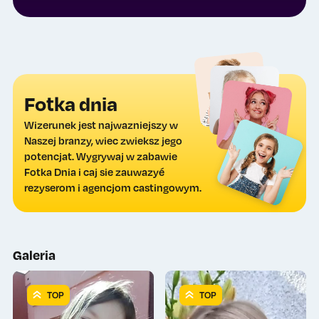
Fotka dnia
Wizerunek jest najwazniejszy w
Naszej branzy, wiec zwieksz jego
potencjat. Wygrywaj w zabawie
Fotka Dnia i caj sie zauwazyé
rezyserom i agencjom castingowym.
Galeria
TOP
TOP