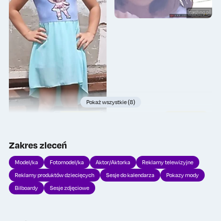
Pokaż wszystkie (8)
Wykup lajki
Wykup lajki
0
0
Zakres zleceń
TOP
TOP
Model/ka
Fotomodel/ka
Aktor/Aktorka
Reklamy telewizyjne
Reklamy produktów dziecięcych
Sesje do kalendarza
Pokazy mody
Bilboardy
Sesje zdjęciowe