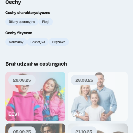
Cechy
Cechy charakterystyczne
Wykup lajki
Wykup lajki
Blizny operacyjne
Piegi
0
0
Cechy fizyczne
Normalny
Brunet/ka
Brązowe
TOP
TOP
Brał udział w castingach
28.08.25
28.08.25
Wykup lajki
Wykup lajki
0
0
EEVI
APAP
05.09.25
21.10.25