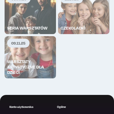
SERIA WARSZTATÓW
CZEKOLADKI
09.11.25
WARSZTATY
ARTYSTYCZNE DLA
DZIECI
Konto użytkownika
Ogólne