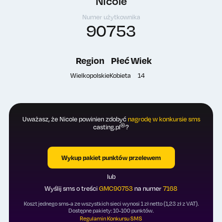
Nicole
Numer użytkownika
90753
Region
Płeć
Wiek
Wielkopolskie
Kobieta
14
Uważasz, że Nicole powinien zdobyć
nagrodę w konkursie sms
®
casting.pl
?
Wykup pakiet punktów przelewem
lub
Wyślij sms o treści
GMC90753
na numer
7168
Koszt jednego sms-a ze wszystkich sieci wynosi 1 zł netto (1,23 zł z VAT).
Dostępne pakiety: 10-100 punktów.
Regulamin Konkursu SMS