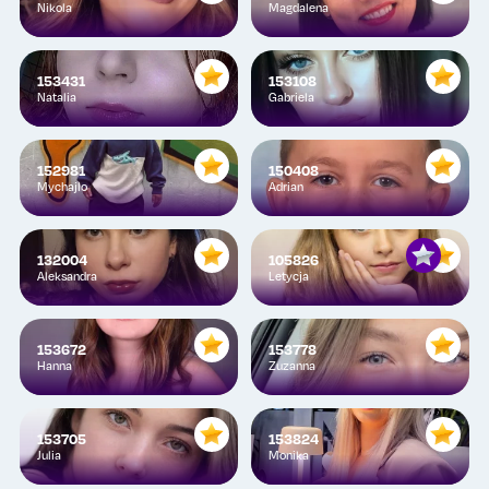
Nikola
Magdalena
153431
153108
Natalia
Gabriela
152981
150408
Mychajlo
Adrian
132004
105826
Aleksandra
Letycja
153672
153778
Hanna
Zuzanna
153705
153824
Julia
Monika