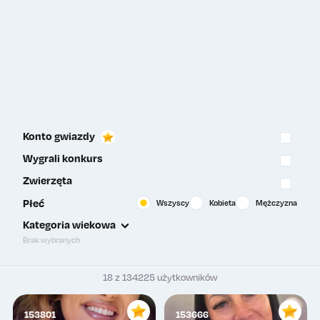
Konto gwiazdy
Wygrali konkurs
Zwierzęta
Płeć
Wszyscy
Kobieta
Mężczyzna
Kategoria wiekowa
Brak wybranych
18 z 134225 użytkowników
153801
153666